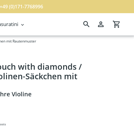
 +49 (0)171-7768996
Search
Log in
Cart
suratini
chen mit Rautenmuster
ouch with diamonds /
olinen-Säckchen mit
Ihre Violine
Costs