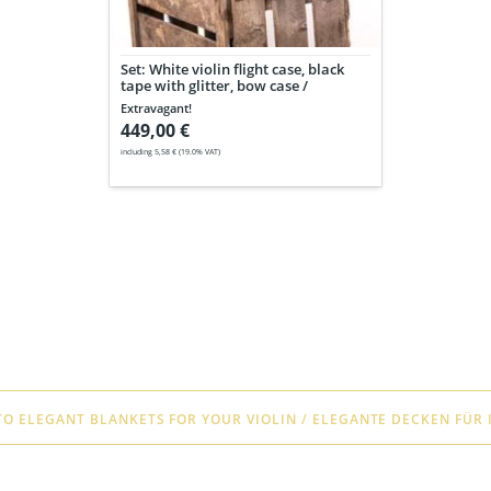
/
Weißes
Violin
Set: White violin flight case, black
Flight
tape with glitter, bow case /
Case,
Weißes Violin Flight Case,
Extravagant!
schwarze
schwarze Glitzerbänder,
449,00 €
Glitzerbänder,
Bogenetui
Bogenetui
including 5,58 € (19.0% VAT)
O ELEGANT BLANKETS FOR YOUR VIOLIN / ELEGANTE DECKEN FÜR 