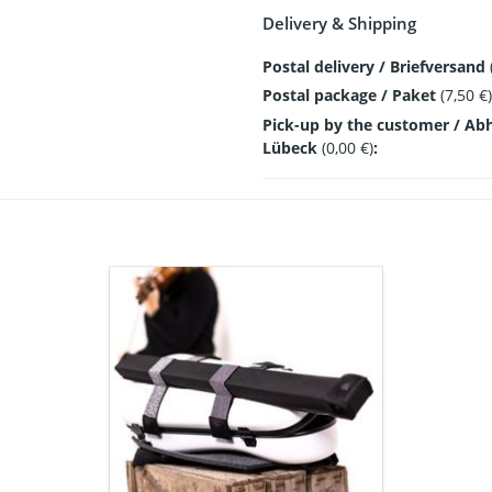
Delivery & Shipping
Postal delivery / Briefversand
Postal package / Paket
(7,50 €)
Pick-up by the customer / Ab
Lübeck
(0,00 €)
:
Set:
White
violin
flight
case,
black
tape
with
glitter,
bow
case