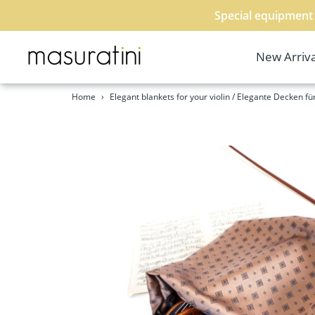
Special equipment 
New Arriva
Skip
Home
›
Elegant blankets for your violin / Elegante Decken für
to
content