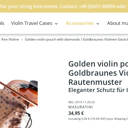
for your string instrument. Contact: +49 (0)451-68994 oder
ls
Violin Travel Cases
Accessories
About ma
 Ihre Violine
›
Golden violin pouch with diamonds / Goldbraunes Violinen-Säck
Golden violin p
Goldbraunes Vi
Rautenmuster
Eleganter Schutz für 
SKU:
2019.11.20.02
VENDOR
MASURATINI
Regular price
34,95 €
including
5,58 €
(19.0% VAT) plus
Shipping 