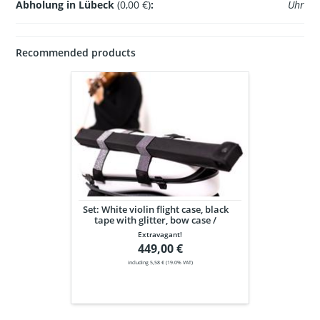
Abholung in Lübeck
(0,00 €)
:
Uhr
Recommended products
Set:
White
violin
flight
case,
black
tape
with
glitter,
bow
Set: White violin flight case, black
case
tape with glitter, bow case /
/
Weißes Violin Flight Case,
Extravagant!
Weißes
schwarze Glitzerbänder,
449,00 €
Bogenetui
Violin
including 5,58 € (19.0% VAT)
Flight
Case,
schwarze
Glitzerbänder,
Bogenetui