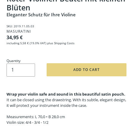
Blüten
Eleganter Schutz für Ihre Violine
SKU:
2019.11.05.03
VENDOR
MASURATINI
Regular price
34,95 €
including
5,58 €
(19.0% VAT) plus
Shipping Costs
Quantity
ADD TO CART
Wrap your violin safe and sound in this beautiful satin pouch.
It can be closed using the drawstring. With its subtle, elegant design,
it will protect your instrument inside the case.
Measurements: L 70,0 • B 28,0 cm
Violin size: 4/4 - 3/4 - 1/2