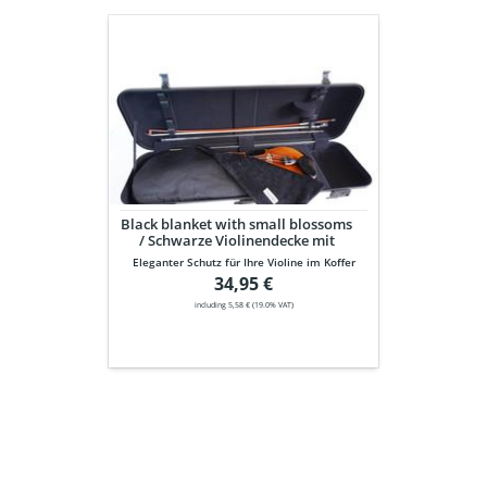
Black
blanket
with
small
blossoms
/
Schwarze
Violinendecke
mit
Blüten
Black blanket with small blossoms
/ Schwarze Violinendecke mit
Blüten
Eleganter Schutz für Ihre Violine im Koffer
34,95 €
including 5,58 € (19.0% VAT)