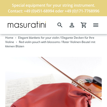
Special equipment for your string instrument.
Contact: +49 (0)451-68994 oder +49 (0)171-7768996
Search
Log in
Cart
Skip
to
Home
›
Elegant blankets for your violin / Elegante Decken für Ihre
content
Violine
›
Red violin pouch with blossoms / Roter Violinen-Beutel mit
kleinen Blüten