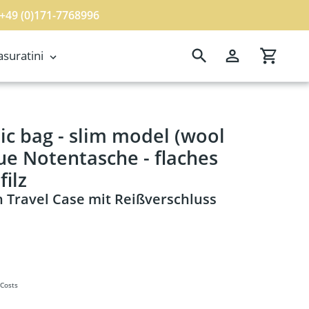
 +49 (0)171-7768996
Search
Log in
Cart
suratini
lfilz
ic bag - slim model (wool
aue Notentasche - flaches
ilz
n Travel Case mit Reißverschluss
 Costs