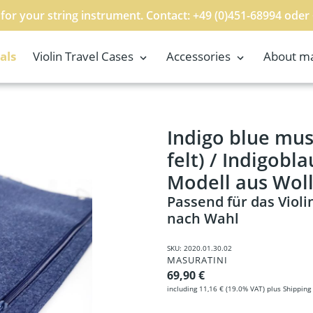
for your string instrument. Contact: +49 (0)451-68994 oder
als
Violin Travel Cases
Accessories
About ma
ic bag - slim model (wool felt) / Indigoblaue Notentasche - flaches Modell aus Wol
Indigo blue mus
felt) / Indigobl
Modell aus Wollf
Passend für das Violi
nach Wahl
SKU:
2020.01.30.02
VENDOR
MASURATINI
Regular price
69,90 €
including
11,16 €
(19.0% VAT) plus
Shipping