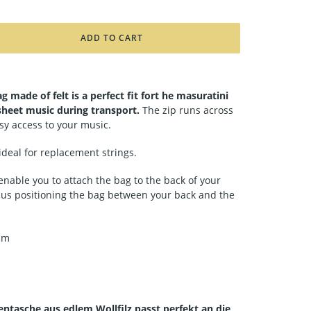
ADD TO CART
g made of felt is a perfect fit fort he masuratini
 sheet music during transport.
The zip runs across
sy access to your music.
ideal for replacement strings.
enable you to attach the bag to the back of your
 thus positioning the bag between your back and the
cm
entasche aus edlem Wollfilz passt perfekt an die