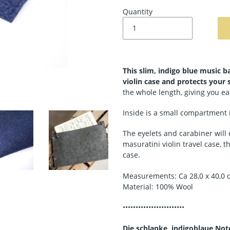
Quantity
This slim, indigo blue music ba
violin case and protects your
the whole length, giving you ea
Inside is a small compartment 
The eyelets and carabiner will 
masuratini violin travel case,
case.
Measurements: Ca 28,0 x 40,0 
Material: 100% Wool
••••••••••••••••••••••••
Die schlanke, indigoblaue Not