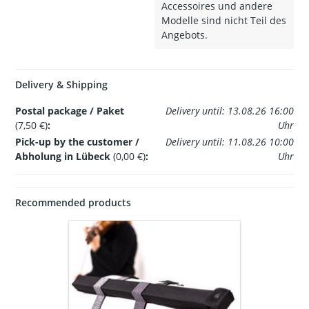
Accessoires und andere
Modelle sind nicht Teil des
Angebots.
Delivery & Shipping
Postal package / Paket
Delivery until: 13.08.26 16:00
(7,50 €)
:
Uhr
Pick-up by the customer /
Delivery until: 11.08.26 10:00
Abholung in Lübeck
(0,00 €)
:
Uhr
Recommended products
Set:
White
violin
flight
case,
black
tape