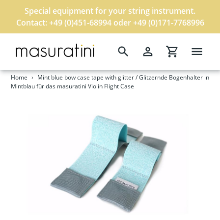
Special equipment for your string instrument.
Contact: +49 (0)451-68994 oder +49 (0)171-7768996
Search
Log in
Cart
Skip
to
Home
›
Mint blue bow case tape with glitter / Glitzernde Bogenhalter in
content
Mintblau für das masuratini Violin Flight Case