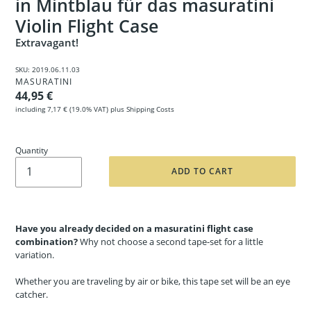
in Mintblau für das masuratini
Violin Flight Case
Extravagant!
SKU:
2019.06.11.03
VENDOR
MASURATINI
Regular price
44,95 €
including
7,17 €
(19.0% VAT) plus
Shipping Costs
Quantity
ADD TO CART
Have you already decided on a masuratini flight case
combination?
Why not choose a second tape-set for a little
variation.
Whether you are traveling by air or bike, this tape set will be an eye
catcher.