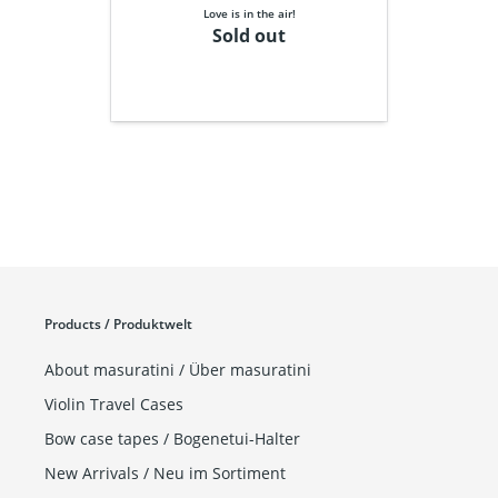
Weißes
Violin Flight Case, schwarze Love-
Love is in the air!
Violin
Bänder, Bogenetui
Sold out
Flight
Case,
schwarze
Love-
Bänder,
Bogenetui
Products / Produktwelt
About masuratini / Über masuratini
Violin Travel Cases
Bow case tapes / Bogenetui-Halter
New Arrivals / Neu im Sortiment