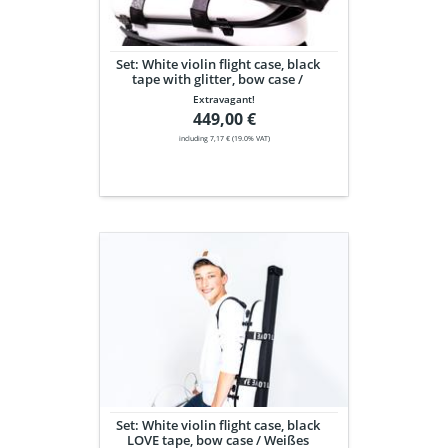
with
glitter,
bow
Set: White violin flight case, black
case
tape with glitter, bow case /
/
Weißes Violin Flight Case,
Extravagant!
Weißes
schwarze Glitzerbänder,
449,00 €
Bogenetui
Violin
including 7,17 € (19.0% VAT)
Flight
Case,
schwarze
Glitzerbänder,
Bogenetui
Set:
White
violin
flight
case,
black
LOVE
tape,
bow
case
Set: White violin flight case, black
/
LOVE tape, bow case / Weißes